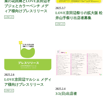
菜の花回廊とLOVE京田辺オ
ブジェとカラーベンチ メデ
2025.3.7
ィア様向けプレスリリース
LOVE京田辺祭りの拡大版 松
井山手祭り出店者募集
お知らせ
お知らせ
2025.2.6
LOVE京田辺マルシェ メディ
ア様向けプレスリリース
2025.2.4
お知らせ
3/2(日)出店者