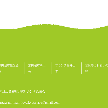
京田辺市観光協
京田辺市商工
ブランチ松井山
普賢寺ふれあい
会
会
手
駅
京田辺農福観地域づくり協議会
nstagram, mail: love.kyotanabe@gmail.com