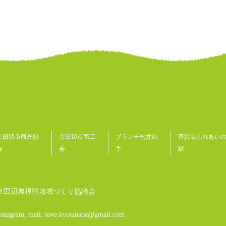
京田辺市観光協
京田辺市商工
ブランチ松井山
普賢寺ふれあい
会
会
手
駅
京田辺農福観地域づくり協議会
nstagram, mail: love.kyotanabe@gmail.com